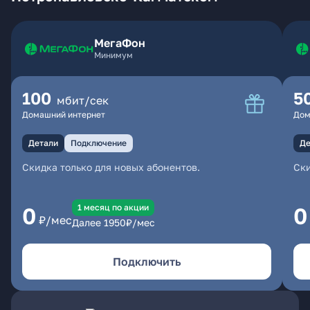
МегаФон
Минимум
100
5
мбит/сек
Домашний интернет
Дом
Детали
Подключение
Де
Скидка только для новых абонентов.
Ски
1 месяц по акции
0
0
₽/мес
Далее
1950
₽/мес
Подключить