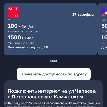
17 тарифов
МТС
Рос
100
5
мбит/сек
Максимальная скорость
Мак
1500
1
₽/мес
Минимальная цена
Мин
Домашний интернет, ТВ
До
Проверить доступность по адресу
Подключить интернет на ул Чапаева
в Петропавловске-Камчатском
В 2026 году на ул Чапаева в Петропавловске-Камчатском домашний
интернет предлагают 2 провайдера. Общее количество доступных