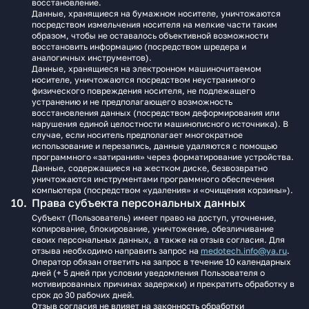
восстановление.
Данные, хранящиеся на бумажном носителе, уничтожаются
посредством измельчения носителя на мелкие части таким
образом, чтобы не оставалось объективной возможности
восстановить информацию (посредством шредера и
аналогичных инструментов).
Данные, хранящиеся на электронном машиночитаемом
носителе, уничтожаются посредством неустранимого
физического повреждения носителя, не подлежащего
устранению и не предполагающего возможность
восстановления данных (посредством деформирования или
нарушения единой целостности машинописного источника). В
случае, если носитель предполагает многократное
использование и перезапись, данные удаляются с помощью
программного «затирания» через форматирование устройства.
Данные, содержащиеся на жестком диске, безвозвратно
уничтожаются инструментами программного обеспечения
компьютера (посредством «удаления» и «очищения корзины»).
Права субъекта персональных данных
Субъект (Пользователь) имеет право на доступ, уточнение,
копирование, блокирование, уничтожение, обезличивание
своих персональных данных, а также на отзыв согласия. Для
отзыва необходимо направить запрос на
medotech.info@ya.ru
.
Оператор обязан ответить на запрос в течение 10 календарных
дней (+ 5 дней при условии уведомления Пользователя о
мотивированных причинах задержки) и прекратить обработку в
срок до 30 рабочих дней.
Отзыв согласия не влияет на законность обработки