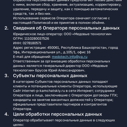
с ними, включая сбор, хранение, актуализацию, корректировку,
удаление, передачу и защиту, как с помощью автоматических
средств, так и без них.
Использование сервисов Оператора означает согласие с
настоящей Политикой и ее принятие в полном объёме.
Сведения об Операторе персональных данных
Юридическое лицо‑оператор: ООО «Медовые технологии»
ОГРН: 1110280037526
ИНН: 0278180571
Адрес регистрации: 450061, Республика Башкортостан, город
Уфа, Интернациональная ул., д.105/1, офис 16
E‑mail для обращений:
medotech.info@ya.ru
Ответственным за организацию обработки персональных
данных является генеральный директор ООО «Медовые
технологии» Брусов Юрий Александрович.
Субъекты персональных данных
В категорию Субъектов персональных данных попадают
клиенты и потенциальные клиенты Оператора, использующие
Сайт internet-p-kamchatskiy.ru в сети Интернет; сотрудники
Оператора и лица, заключившие с Оператором договоры ГПХ;
кандидаты на занятие вакантных должностей у Оператора;
официальные представители партнеров и контрагентов
Оператора.
Цели обработки персональных данных
Оператор обрабатывает персональные данные в следующих
целях: