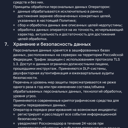
средств и без них.
Принципы обработки персональных данных Оператором:
данные обрабатываются исключительно в рамках
достижения заранее обозначенных конкретных целей,
указанных в настоящей Политике;
сбор и обработка данных вне описанных целей недопустимы;
обработка данных опирается на их точность, исчерпывающий
характер, актуальность и достаточность для достижения
целей обработки.
Хранение и безопасность данных
Персональные данные хранятся в зашифрованных базах
данных, расположенных на серверах на территории Российской
Федерации. Трафик защищен с использованием протокола TLS
1.3. Доступ к данным ограничен должностными лицами,
прошедшими инструктаж. Применяются DLP‑системы,
двухфакторная аутентификация и ежеквартальные аудиты
безопасности.
Перечень и уровень мер защиты пересматриваются не реже
одного раза в год или при изменении состава/объема
обрабатываемых персональных данных, технологий обработки,
уровня угроз.
Применяются современные криптографические средства для
защиты передаваемых данных.
Оператор в порядке реагирования на возможные инциденты:
регистрирует и расследует все события информационной
безопасности;
уведомляет Роскомнадзор в течение 24 часов при
подтвержденной утечке, а субъектов персональных данных —