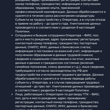
номер телефона; гражданство; информация о полученном
образовании, трудовом опыте, присвоенной
профессиональной квалификации. Данные обрабатываются и
хранятся в течение срока рассмотрения кандидатуры
Субъекта на трудоустройство у Оператора, а в случае отказа
в приеме на работу – до одного года. Уничтожение данных
производится в соответствии с разделом 9 настоящей
Политики.
Сотрудники и бывшие сотрудники Оператора – ФИО; пол;
дата и место рождения; адрес проживания/ регистрации;
контактный номер телефона; гражданство; паспортные
данные; СНИЛС; ИНН; данные о банковских счетах;
информация о постановке на воинский учет; информация о
полученном образовании и данные трудовой книжки;
сведения о социальном страховании и льготах; анкетные
данные и данные о гражданском состоянии (включая
семейное положение, смену фамилии и т.д.); иные сведения,
требующиеся согласно законодательству РФ для
трудоустройства и исполнения трудового договора. Данные
обрабатываются и хранятся в течение периода работы
субъекта у Оператора, а в случае прекращения трудовых
отношений – до трех лет. Уничтожение данных производится
в соответствии с разделом 9 настоящей Политики.
Лица, работающие с Оператором по договору ГПХ – ФИО;
пол; дата и место рождения; адрес проживания/
регистрации; контактный номер телефона; гражданство;
паспортные данные; СНИЛС; ИНН; данные о банковских
счетах; информация о постановке на воинский учет;