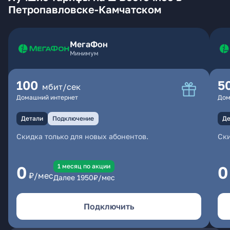
Петропавловске-Камчатском
МегаФон
Минимум
100
5
мбит/сек
Домашний интернет
Дом
Детали
Подключение
Де
Скидка только для новых абонентов.
Ски
1 месяц по акции
0
0
₽/мес
Далее
1950
₽/мес
Подключить