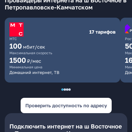
Провайдеры интернета на ш Восточное в
Петропавловске-Камчатском
17 тарифов
МТС
Рос
100
5
мбит/сек
Максимальная скорость
Мак
1500
1
₽/мес
Минимальная цена
Мин
Домашний интернет, ТВ
До
Проверить доступность по адресу
Подключить интернет на ш Восточное