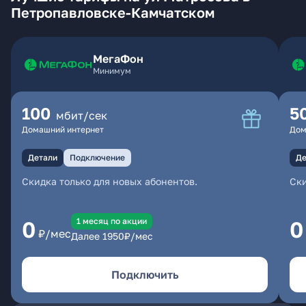
Петропавловске-Камчатском
МегаФон
Минимум
100
5
мбит/сек
Домашний интернет
Дом
Детали
Подключение
Де
Скидка только для новых абонентов.
Ски
1 месяц по акции
0
0
₽/мес
Далее
1950
₽/мес
Подключить