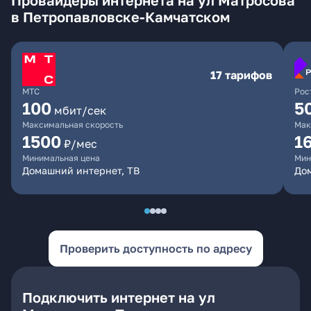
Провайдеры интернета на ул Матросова
в Петропавловске-Камчатском
17 тарифов
МТС
Рос
100
5
мбит/сек
Максимальная скорость
Мак
1500
1
₽/мес
Минимальная цена
Мин
Домашний интернет, ТВ
До
Проверить доступность по адресу
Подключить интернет на ул