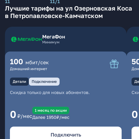
11
11/1
Лучшие тарифы на ул Озерновская Коса
в Петропавловске-Камчатском
МегаФон
Минимум
100
5
мбит/сек
Домашний интернет
Дом
Детали
Подключение
Де
Скидка только для новых абонентов.
Ски
1 месяц по акции
0
0
₽/мес
Далее
1950
₽/мес
Подключить