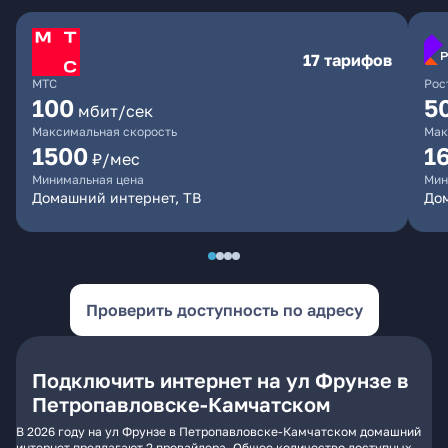
17 тарифов
МТС
Рос
100
5
мбит/сек
Максимальная скорость
Мак
1500
1
₽/мес
Минимальная цена
Мин
Домашний интернет, ТВ
До
Проверить доступность по адресу
Подключить интернет на ул Фрунзе в
Петропавловске-Камчатском
В 2026 году на ул Фрунзе в Петропавловске-Камчатском домашний
интернет предлагают 2 провайдера. Общее количество доступных