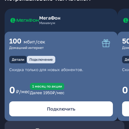
МегаФон
Минимум
100
5
мбит/сек
Домашний интернет
Дом
Детали
Подключение
Де
Скидка только для новых абонентов.
Ски
1 месяц по акции
0
0
₽/мес
Далее
1950
₽/мес
Подключить